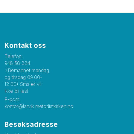
Kontakt oss
Telefon:
948 58 334
(Bemannet mandag
og tirsdag 09.00-
12.00) Sms'er vil
ikke bli lest
E-post:
kontor@larvik.metodistkirken.no
Besøksadresse