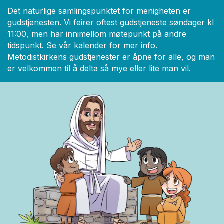
Det naturlige samlingspunktet for menigheten er
gudstjenesten. Vi feirer oftest gudstjeneste søndager kl
11:00, men har innimellom møtepunkt på andre
tidspunkt. Se vår kalender for mer info.
Metodistkirkens gudstjenester er åpne for alle, og man
er velkommen til å delta så mye eller lite man vil.